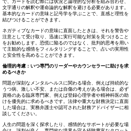
で、カードを読む際には状況と論理的な分析を組み合わせ、
文字通りの解釈や運命論的な解釈を避ける必要があります。
基本的なカードの意味と記号学を学ぶことで、直感と理性を
結びつけることができます。
ネガティブなカードの意味に直面したときは、それを警告や
注意として受け取り、迅速に実行可能な対策を見つけること
をお勧めします。恐慌に陥るのではなく、批判的思考を用い
て主観的な感情をフィルタリングすることで、占いの実用性
と安全性を高めることができます。
倫理的考慮：いつ専門のリーダーやカウンセラーに助けを求
めるべきか
問題が深刻なメンタルヘルスに関わる場合、例えば持続的な
うつ病、激しい不安、または自傷の考えがある場合は、必ず
資格のある臨床専門家、例えば登録心理学者や精神科医の助
けを優先的に求めるべきです。法律や重大な財務決定に直面
した場合は、実務弁護士や認可された財務アドバイザーに相
談してください。
人生の問題を深く探求したり、感情的なサポートが必要な場
合は、評判が良く、専門的な境界を守る経験豊富なタロット