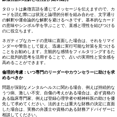
タロットは象徴言語を通じてメッセージを伝えますので、カ
ードを読む際には状況と論理的分析を組み合わせ、文字通り
の解釈や運命論的な解釈を避けるべきです。基本的なカード
の意味やシンボル学を学ぶことで、直感と理性を結びつける
のに役立ちます。
ネガティブなカードの意味に直面した場合は、それをリマイ
ンダーや警告として捉え、迅速に実行可能な対策を見つける
ことをお勧めします。主観的な感情をフィルタリングするた
めに批判的思考を活用することで、占いの実用性と安全感を
高めることができます。
倫理的考慮：いつ専門のリーダーやカウンセラーに助けを求
めるべきか
問題が深刻なメンタルヘルスに関わる場合、例えば持続的な
うつ病、激しい不安、自傷の考えがある場合は、必ず資格の
ある臨床専門家、例えば登録心理学者や精神科医の助けを優
先して求めてください。法的または重大な財務の決定に直面
した場合は、実務の弁護士や資格のある財務アドバイザーに
相談してください。