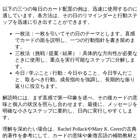
以下の三つの毎日のカード配置の例は、迅速に使用するのに
適しています。各方法は、その日のリマインダーと行動ステ
ップを迅速に引き出すことができます。
一枚法：一枚を引いてその日のテーマとします。直感
でカードの面を説明し、一つの行動指針を書き留めま
す。
三枚法（挑戦 / 提案 / 結果）：具体的な方向性が必要な
ときに使用し、重点を実行可能なステップに分解しま
す。
今日 / 学ぶこと / 行動：今日やること、今日学んだこ
と、取るべき行動。成長指向を強調し、長期的な振り
返りに役立ちます。
解読時には、まず直感で第一印象を述べ、その後カードの意
味と個人の状況を照らし合わせます。最後に、メッセージを
明確な小さなステップに要約し、日内に実行しやすくしま
す。
理解を深めたい場合は、Rachel PollackやMary K. Greerの古典
的著作を参考にして、カードの意味や象徴言語の補助教材と