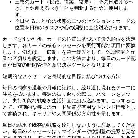
三枚のカード（挑戦、提案、結果）：その日避けるべ
きことや迎えるべきことを判断するために使用しま
す。
今日/やること/心の状態の三つのセクション：カードの
位置を日程のタスクや心の調整に直接対応させます。
カードを引いた後、カードの位置に基づいて優先順位を決定
します。各カードの核心メッセージを実行可能な項目に変換
します。例えば、「節制」を第一優先として、休憩時間と作
業の区切りを設定します。この方法により、毎日のカード配
置が日常の時間管理と意思決定ツールとなります。
短期的なメッセージを長期的な目標に結びつける方法
毎日の洞察を週報や月報に記録し、繰り返し現れるテーマに
注意を払います。毎週の振り返りの際に、パターンを見つ
け、実行可能な戦略を生活計画に組み込みます。こうするこ
とで、短期的な毎日のカード配置が有用なトレンド情報とし
て蓄積され、キャリアや人間関係の方向性を示します。
単日の結果で既存の戦略を改訂しないように注意してくださ
い。毎日のメッセージはリマインダーや微調整の提案と見な
すべきであり、すべての決定の根拠とはなりません。判断の