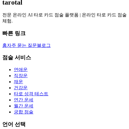
tarotal
전문 온라인 AI 타로 카드 점술 플랫폼 | 온라인 타로 카드 점술
체험.
빠른 링크
홈
자주 묻는 질문
블로그
점술 서비스
연애운
직장운
재운
건강운
타로 성격 테스트
연간 운세
월간 운세
궁합 점술
언어 선택