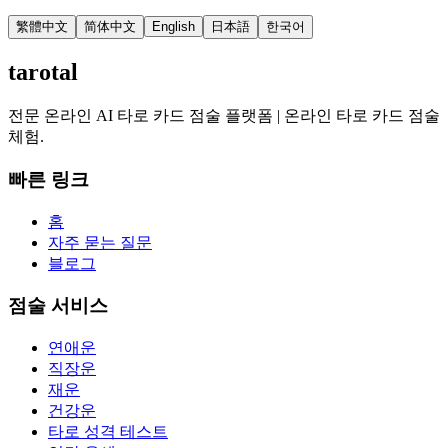
繁體中文
简体中文
English
日本語
한국어
tarotal
전문 온라인 AI 타로 카드 점술 플랫폼 | 온라인 타로 카드 점술
체험.
빠른 링크
홈
자주 묻는 질문
블로그
점술 서비스
연애운
직장운
재운
건강운
타로 성격 테스트