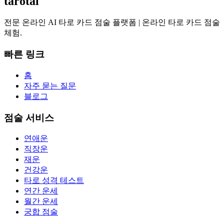
tarotal
전문 온라인 AI 타로 카드 점술 플랫폼 | 온라인 타로 카드 점술
체험.
빠른 링크
홈
자주 묻는 질문
블로그
점술 서비스
연애운
직장운
재운
건강운
타로 성격 테스트
연간 운세
월간 운세
궁합 점술