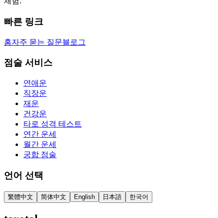
체험.
빠른 링크
홈
자주 묻는 질문
블로그
점술 서비스
연애운
직장운
재운
건강운
타로 성격 테스트
연간 운세
월간 운세
궁합 점술
언어 선택
繁體中文
简体中文
English
日本語
한국어