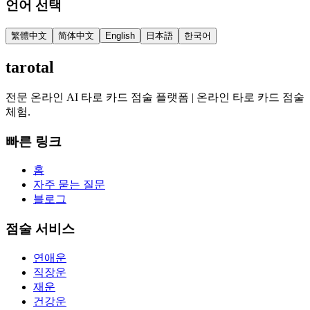
언어 선택
繁體中文
简体中文
English
日本語
한국어
tarotal
전문 온라인 AI 타로 카드 점술 플랫폼 | 온라인 타로 카드 점술
체험.
빠른 링크
홈
자주 묻는 질문
블로그
점술 서비스
연애운
직장운
재운
건강운