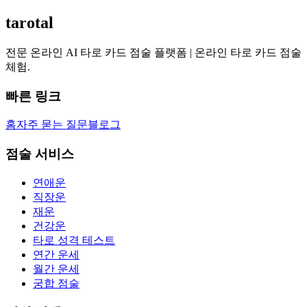
tarotal
전문 온라인 AI 타로 카드 점술 플랫폼 | 온라인 타로 카드 점술
체험.
빠른 링크
홈
자주 묻는 질문
블로그
점술 서비스
연애운
직장운
재운
건강운
타로 성격 테스트
연간 운세
월간 운세
궁합 점술