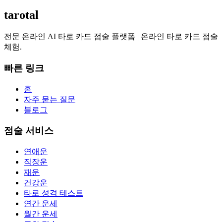
tarotal
전문 온라인 AI 타로 카드 점술 플랫폼 | 온라인 타로 카드 점술
체험.
빠른 링크
홈
자주 묻는 질문
블로그
점술 서비스
연애운
직장운
재운
건강운
타로 성격 테스트
연간 운세
월간 운세