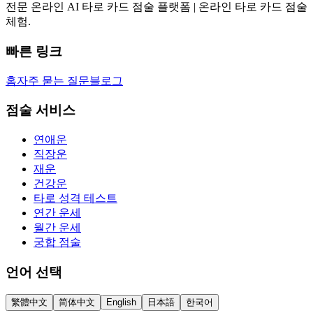
전문 온라인 AI 타로 카드 점술 플랫폼 | 온라인 타로 카드 점술
체험.
빠른 링크
홈
자주 묻는 질문
블로그
점술 서비스
연애운
직장운
재운
건강운
타로 성격 테스트
연간 운세
월간 운세
궁합 점술
언어 선택
繁體中文
简体中文
English
日本語
한국어