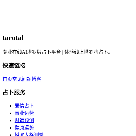
运势解析涵盖哪些领域？
我们的2026年运势解析涵盖四大领域：爱情运势、事业运势、
财运运势和健康运势，每个领域都会提供详细的分析和建议。
tarotal
专业在线AI塔罗牌占卜平台 | 体验线上塔罗牌占卜。
快速链接
首页
常见问题
博客
占卜服务
爱情占卜
事业运势
财运预测
健康运势
塔罗人格测验