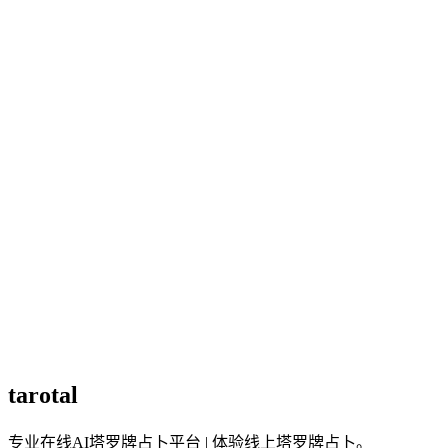
会只看单一领域吗？
不会，解读会综合每月整体能量，并提供可执行的提醒。
月运与年度运势有什么不同？
年度运势着重四大领域的整体方向；月运则逐月看能量起伏与
当月可执行的重点，更贴近每个月的节奏。
可以只关心某几个月吗？
可以，解读产出后你可以直接点选想看的月份，例如特别在意
的季度或重要行程前的月份。
抽牌顺序有影响吗？
有，你选的顺序会对应 1 月到 12 月，第一张代表 1 月、第二
张代表 2 月，依此类推。
tarotal
专业在线AI塔罗牌占卜平台 | 体验线上塔罗牌占卜。