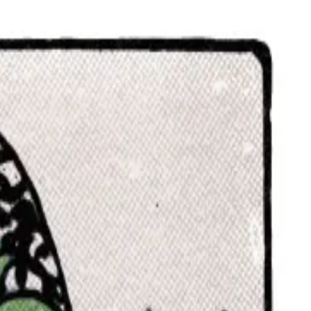
表面之下仍有更深層的脈絡。
個更深層的成長課題。