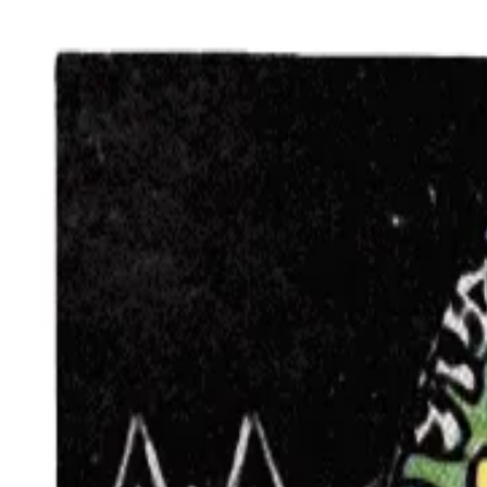
大阿爾卡納
·
The High Priestess
·
水
女祭司
牌義詳解：正位、逆位、愛情、事
女祭司提醒你有些答案不是靠追問得來，而是要安靜下來觀察
正位關鍵字
直覺
秘密
內在智慧
靜觀
潛意識
逆位關鍵字
忽略直覺
資訊不完整
情緒封閉
秘密浮面
女祭司 在塔羅牌陣中的核心訊息
大阿爾卡納通常代表人生主題、心理原型與重要轉折。當這張