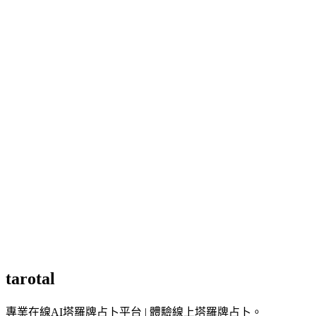
會只看單一領域嗎？
不會，解讀會綜合每月整體能量，並提供可執行的提醒。
月運與年度運勢有什麼不同？
年度運勢著重四大領域的整體方向；月運則逐月看能量起伏與
當月可執行的重點，更貼近每個月的節奏。
可以只關心某幾個月嗎？
可以，解讀產出後你可以直接點選想看的月份，例如特別在意
的季度或重要行程前的月份。
抽牌順序有影響嗎？
有，你選的順序會對應 1 月到 12 月，第一張代表 1 月、第二
張代表 2 月，依此類推。
tarotal
專業在線AI塔羅牌占卜平台 | 體驗線上塔羅牌占卜。